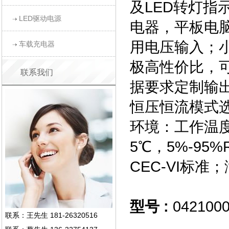
及LED转灯指
LED驱动电源
电器，平板电脑
用电压输入；
车载充电器
极高性价比，可
联系我们
据要求定制输出
恒压恒流模式选
环境：工作温度：
5℃，5%-95
CEC-VI标
型号 :
042100
联系：王先生 181-26320516